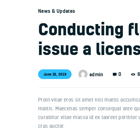
News & Updates
Conducting fl
issue a licen
0
admin
June 16, 2019
Proin vitae eros sit amet nisi mattis accum
mattis. Maecenas semper consequat ante qui
curabitur vitae massa id ex laoreet porttitor
cras auctor.