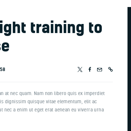
ight training to
se
658
san at nec quam. Nam non libero quis ex imperdiet
s dignissim quisque vitae elementum, elit ac
 ut nec a enim ut eget erat aenean eu viverra urna