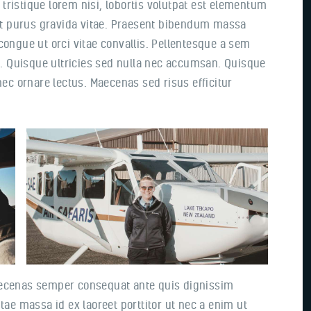
ristique lorem nisi, lobortis volutpat est elementum
pit purus gravida vitae. Praesent bibendum massa
congue ut orci vitae convallis. Pellentesque a sem
im. Quisque ultricies sed nulla nec accumsan. Quisque
nec ornare lectus. Maecenas sed risus efficitur
aecenas semper consequat ante quis dignissim
tae massa id ex laoreet porttitor ut nec a enim ut