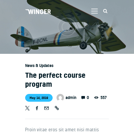
Home
About Us
Courses
News & Updates
Privacy policy
The perfect course
Gallery
program
Blog
0
admin
557
May 14, 2019
Contacts
Proin vitae eros sit amet nisi mattis