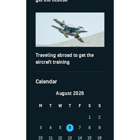
Traveling abroad to get the
aircraft training
Calendar
August 2026
M
T
W
T
F
S
S
1
2
3
4
5
6
7
8
9
10
11
12
13
14
15
16