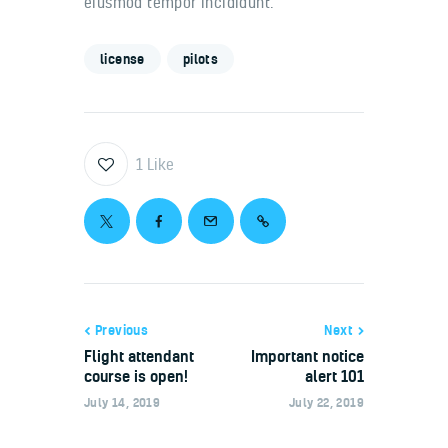
eiusmod tempor incididunt.
license
pilots
1
Like
Previous
Next
Flight attendant
Important notice
course is open!
alert 101
July 14, 2019
July 22, 2019