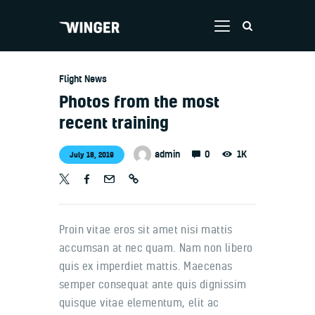
Flight News
Home
Photos from the most
recent training
About Us
Courses
0
admin
1K
July 18, 2019
Privacy policy
Gallery
Blog
Proin vitae eros sit amet nisi mattis
Contacts
accumsan at nec quam. Nam non libero
quis ex imperdiet mattis. Maecenas
semper consequat ante quis dignissim
quisque vitae elementum, elit ac