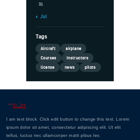
31
« Jul
Tags
Aircraft
airplane
Courses
Instructors
license
news
pilots
I am text block. Click edit button to change this text. Lorem
ipsum dolor sit amet, consectetur adipiscing elit. Ut elit
tellus, luctus nec ullamcorper matti pibus leo.