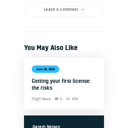
Leave a comment
You May Also Like
June 20, 2019
Getting your first license:
the risks
Flight News
0
638
Gareth Nelson